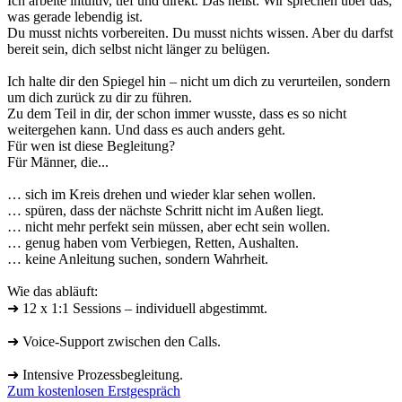
Ich arbeite intuitiv, tief und direkt. Das heißt: Wir sprechen über das,
was gerade lebendig ist.
Du musst nichts vorbereiten. Du musst nichts wissen. Aber du darfst
bereit sein, dich selbst nicht länger zu belügen.
Ich halte dir den Spiegel hin – nicht um dich zu verurteilen, sondern
um dich zurück zu dir zu führen.
Zu dem Teil in dir, der schon immer wusste, dass es so nicht
weitergehen kann. Und dass es auch anders geht.
Für wen ist diese Begleitung?
Für Männer, die...
… sich im Kreis drehen und wieder klar sehen wollen.
… spüren, dass der nächste Schritt nicht im Außen liegt.
… nicht mehr perfekt sein müssen, aber echt sein wollen.
… genug haben vom Verbiegen, Retten, Aushalten.
… keine Anleitung suchen, sondern Wahrheit.
Wie das abläuft:
➜ 12 x 1:1 Sessions – individuell abgestimmt.
➜ Voice-Support zwischen den Calls.
➜ Intensive Prozessbegleitung.
Zum kostenlosen Erstgespräch