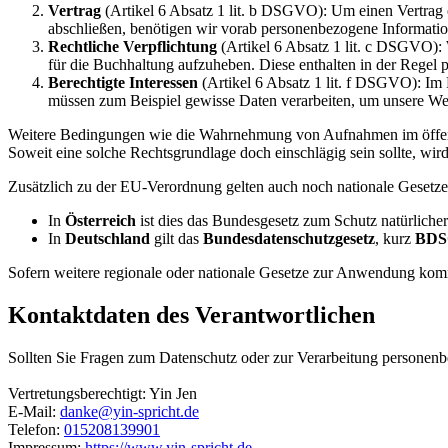
Vertrag
(Artikel 6 Absatz 1 lit. b DSGVO): Um einen Vertrag o
abschließen, benötigen wir vorab personenbezogene Informati
Rechtliche Verpflichtung
(Artikel 6 Absatz 1 lit. c DSGVO): W
für die Buchhaltung aufzuheben. Diese enthalten in der Regel
Berechtigte Interessen
(Artikel 6 Absatz 1 lit. f DSGVO): Im F
müssen zum Beispiel gewisse Daten verarbeiten, um unsere Websit
Weitere Bedingungen wie die Wahrnehmung von Aufnahmen im öffentlic
Soweit eine solche Rechtsgrundlage doch einschlägig sein sollte, wir
Zusätzlich zu der EU-Verordnung gelten auch noch nationale Gesetze
In
Österreich
ist dies das Bundesgesetz zum Schutz natürliche
In
Deutschland
gilt das
Bundesdatenschutzgesetz
, kurz
BDS
Sofern weitere regionale oder nationale Gesetze zur Anwendung komm
Kontaktdaten des Verantwortlichen
Sollten Sie Fragen zum Datenschutz oder zur Verarbeitung personenb
Vertretungsberechtigt: Yin Jen
E-Mail:
danke@yin-spricht.de
Telefon:
015208139901
Impressum:
https://www.yin-spricht.de