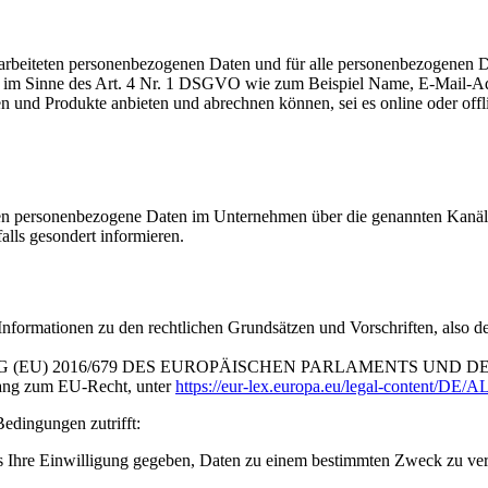
arbeiteten personenbezogenen Daten und für alle personenbezogenen Da
 im Sinne des Art. 4 Nr. 1 DSGVO wie zum Beispiel Name, E-Mail-Adre
en und Produkte anbieten und abrechnen können, sei es online oder of
nen personenbezogene Daten im Unternehmen über die genannten Kanäle s
alls gesondert informieren.
 Informationen zu den rechtlichen Grundsätzen und Vorschriften, also
DNUNG (EU) 2016/679 DES EUROPÄISCHEN PARLAMENTS UND DES RA
gang zum EU-Recht, unter
https://eur-lex.europa.eu/legal-content/D
edingungen zutrifft:
s Ihre Einwilligung gegeben, Daten zu einem bestimmten Zweck zu vera