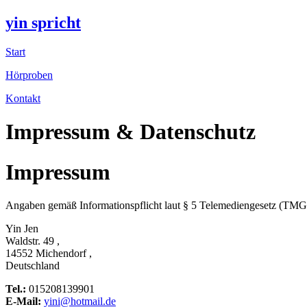
yin spricht
Start
Hörproben
Kontakt
Impressum & Datenschutz
Impressum
Angaben gemäß Informationspflicht laut § 5 Telemediengesetz (TMG
Yin Jen
Waldstr. 49 ,
14552 Michendorf ,
Deutschland
Tel.:
015208139901
E-Mail:
yini@hotmail.de